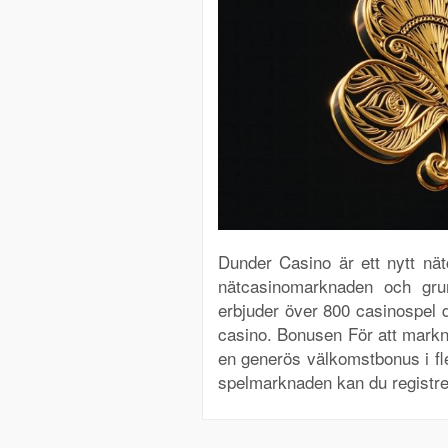
Dunder Casino är ett nytt nät
nätcasinomarknaden och gru
erbjuder över 800 casinospel 
casino. Bonusen För att markn
en generös välkomstbonus i fl
spelmarknaden kan du registre