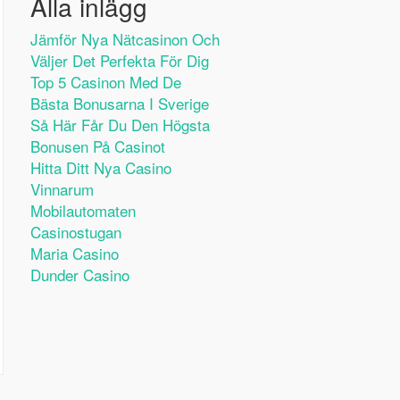
Alla inlägg
Jämför Nya Nätcasinon Och
Väljer Det Perfekta För Dig
Top 5 Casinon Med De
Bästa Bonusarna I Sverige
Så Här Får Du Den Högsta
Bonusen På Casinot
Hitta Ditt Nya Casino
Vinnarum
Mobilautomaten
Casinostugan
Maria Casino
Dunder Casino