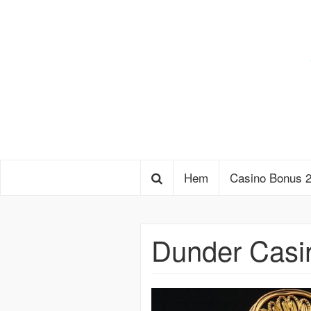
Hem
Casino Bonus 
Dunder Casi