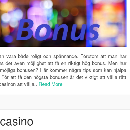
kan vara både roligt och spännande. Förutom att man har
nns det även möjlighet att få en riktigt hög bonus. Men hur
a möjliga bonusen? Här kommer några tips som kan hjälpa
o För att få den högsta bonusen är det viktigt att välja rätt
asinon att välja..
Read More
 casino