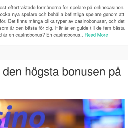
st eftertraktade förmånerna för spelare på onlinecasinon.
 locka nya spelare och behålla befintliga spelare genom att
 för. Det finns många olika typer av casinobonusar, och det
som är den bästa för dig. Här är en guide till de fem bästa
ad är en casinobonus? En casinobonus..
Read More
u den högsta bonusen på