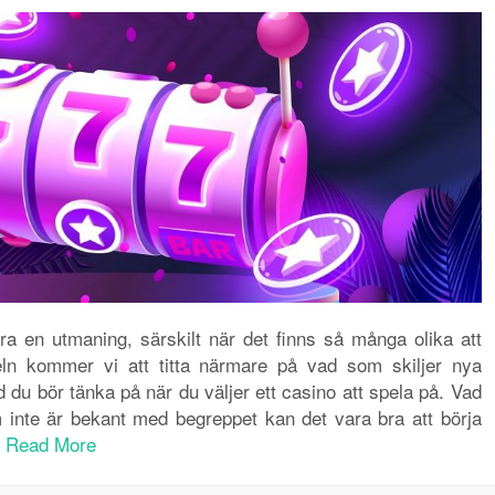
ara en utmaning, särskilt när det finns så många olika att
keln kommer vi att titta närmare på vad som skiljer nya
 du bör tänka på när du väljer ett casino att spela på. Vad
 inte är bekant med begreppet kan det vara bra att börja
.
Read More