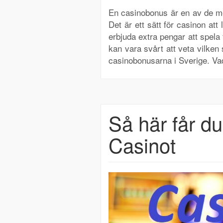
En casinobonus är en av de me
Det är ett sätt för casinon att
erbjuda extra pengar att spela
kan vara svårt att veta vilken 
casinobonusarna i Sverige. V
Så här får d
Casinot