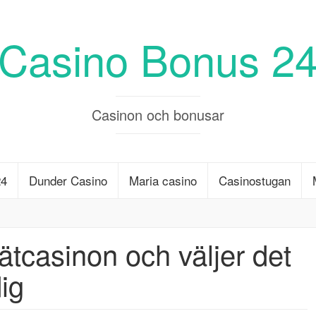
Casino Bonus 2
Casinon och bonusar
24
Dunder Casino
Maria casino
Casinostugan
ätcasinon och väljer det
dig