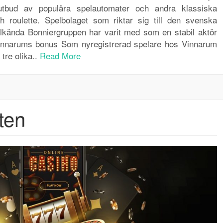
 utbud av populära spelautomater och andra klassiska
 roulette. Spelbolaget som riktar sig till den svenska
kända Bonniergruppen har varit med som en stabil aktör
Vinnarums bonus Som nyregistrerad spelare hos Vinnarum
 tre olika..
Read More
ten