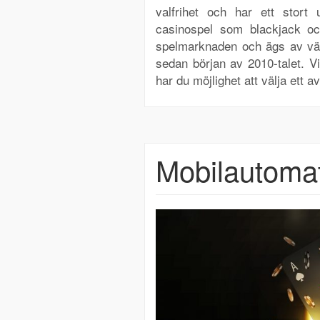
valfrihet och har ett stort
casinospel som blackjack och
spelmarknaden och ägs av väl
sedan början av 2010-talet. 
har du möjlighet att välja ett av
Mobilautoma