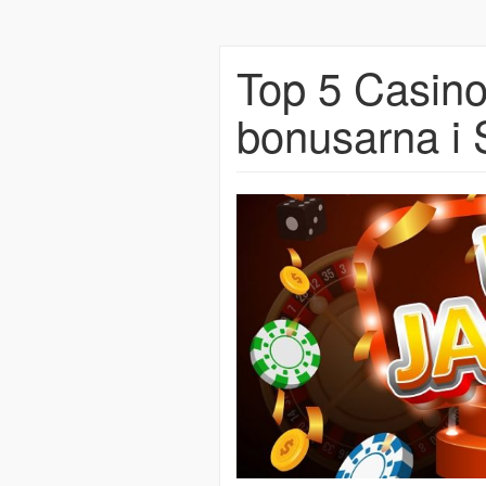
Top 5 Casin
bonusarna i 